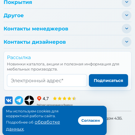
Покрытия
Другое
Контакты менеджеров
Контакты дизайнеров
Рассылка
Новинки каталога, акции и полезная информация для
мебельных производств.
Email*
Подписаться
Мы используем cookies для
корректной работы сайта.
📍 Адрес:
Санкт-Петербург, улица Бухарестская, дом 43Б.
Согласен
обработке
Подробнее об
©1997-
2026
Петропрофиль. Все права защищены.
данных
.