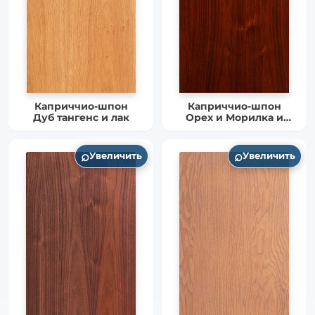
Каприччио-шпон
Каприччио-шпон
Дуб тангенс и лак
Орех и Морилка и
Матовый лак
(Модель 5)
⌕
⌕
Увеличить
Увеличить