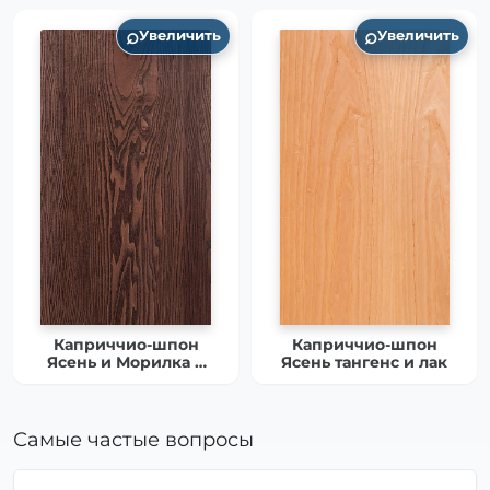
(Модель 3)
2)
⌕
⌕
Увеличить
Увеличить
Каприччио-шпон
Каприччио-шпон
Ясень и Морилка и
Ясень тангенс и лак
Патина и Матовый
лак(Модель 4)
Самые частые вопросы