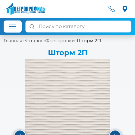
Главная
Каталог
Фрезеровки
Шторм 2П
→
→
→
Шторм 2П