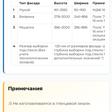
Тип фасада
Высота
Ширина
Примечан
1
Глухой
90÷2550
90÷950
МДФ 16 или
2
Витрина
278÷2000
246÷896
Поля: 70 м
16 или 19 м
3
Решетка
396÷2000
296÷896
Поля: 70 м
16 или 19 м
окошка, от 
окошек. Ши
4
Размер выборки
-120 мм от размеров фасада. Шир
под стекло (без
глубина выборки под стекло: 5,6 
учета
глубина выборки под стекло 10 мм
технологических
дополнительных значений: 7, 8 ил
зазоров)
Примечания
1) Не изготавливается в глянцевой эмали.
•