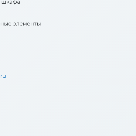
я шкафа
вные элементы
.ru
u