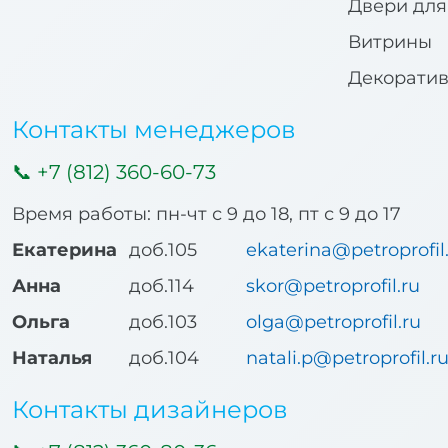
Двери дл
Витрины
Декорати
Контакты менеджеров
+7 (812) 360-60-73
Время работы: пн-чт с 9 до 18, пт с 9 до 17
Екатерина
доб.105
ekaterina@petroprofil
Анна
доб.114
skor@petroprofil.ru
Ольга
доб.103
olga@petroprofil.ru
Наталья
доб.104
natali.p@petroprofil.r
Контакты дизайнеров