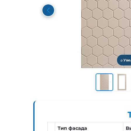
Previous
⌕ Ув
Тип фасада
В