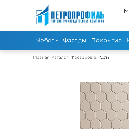
М
Мебель
Фасады
Покрытия
Главная
→
Каталог
→
Фрезеровки
→
Соты