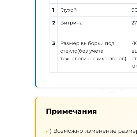
1
Глухой
90
2
Витрина
27
3
Размер выборки под
-1
стекло(без учета
в
технологическихзазоров)
ст
м
Примечания
1) Возможно изменение размер
•