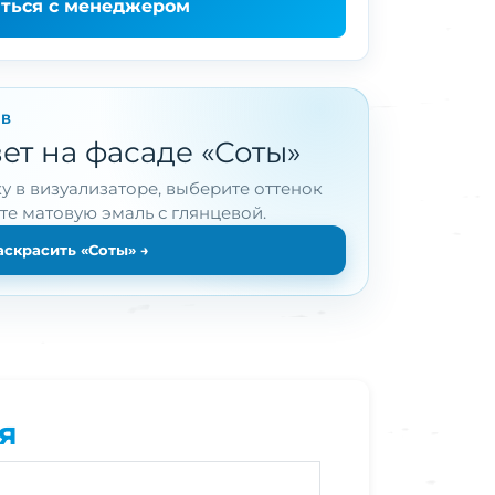
аться с менеджером
ОВ
ет на фасаде «Соты»
у в визуализаторе, выберите оттенок
ите матовую эмаль с глянцевой.
аскрасить «Соты»
→
я