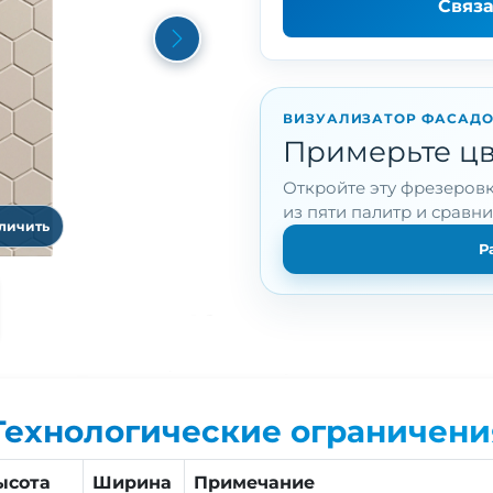
Связ
Next
ВИЗУАЛИЗАТОР ФАСАД
Примерьте цв
Откройте эту фрезеровк
из пяти палитр и сравн
еличить
Р
Технологические ограничени
ысота
Ширина
Примечание