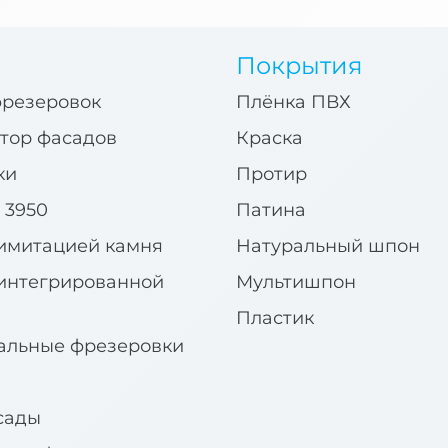
Покрытия
фрезеровок
Плёнка ПВХ
тор фасадов
Краска
ки
Протир
 3950
Патина
имитацией камня
Натуральный шпон
интегрированной
Мультишпон
Пластик
альные фрезеровки
сады