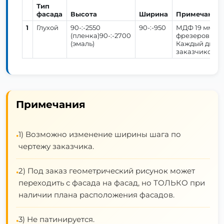
Тип
фасада
Высота
Ширина
Примечание
1
Глухой
90-:-2550
90-:-950
МДФ 19 мм. У
(пленка)90-:-2700
фрезеровки Р
(эмаль)
Каждый дизай
заказчиком.
Примечания
1) Возможно изменение ширины шага по
•
чертежу заказчика.
2) Под заказ геометрический рисунок может
•
переходить с фасада на фасад, но ТОЛЬКО при
наличии плана расположения фасадов.
3) Не патинируется.
•