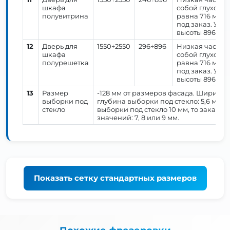
шкафа
собой глухой ф
полувитрина
равна 716 мм.
под заказ. У п
высоты 896 мм 
12
Дверь для
1550÷2550
296÷896
Низкая часть 
шкафа
собой глухой ф
полурешетка
равна 716 мм.
под заказ. У п
высоты 896 мм 
13
Размер
-128 мм от размеров фасада. Ширина 
выборки под
глубина выборки под стекло: 5,6 мм 
стекло
выборки под стекло 10 мм, то заказч
значений: 7, 8 или 9 мм.
Показать
сетку стандартных размеров