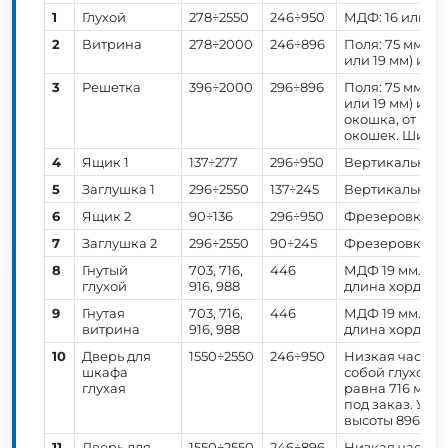
1
Глухой
278÷2550
246÷950
МДФ: 16 или 19 
2
Витрина
278÷2000
246÷896
Поля: 75 мм. Г
или 19 мм) или 
3
Решетка
396÷2000
296÷896
Поля: 75 мм. Г
или 19 мм) или
окошка, от выс
окошек. Ширин
4
Ящик 1
137÷277
296÷950
Вертикальные п
5
Заглушка 1
296÷2550
137÷245
Вертикальные п
6
Ящик 2
90÷136
296÷950
Фрезеровка пе
7
Заглушка 2
296÷2550
90÷245
Фрезеровка пе
8
Гнутый
703, 716,
446
МДФ 19 мм. Вм
глухой
916, 988
длина хорды. R
9
Гнутая
703, 716,
446
МДФ 19 мм. Вм
витрина
916, 988
длина хорды. R
10
Дверь для
1550÷2550
246÷950
Низкая часть 
шкафа
собой глухой ф
глухая
равна 716 мм.
под заказ. У п
высоты 896 мм 
11
Дверь для
1550÷2550
246÷896
Низкая часть 