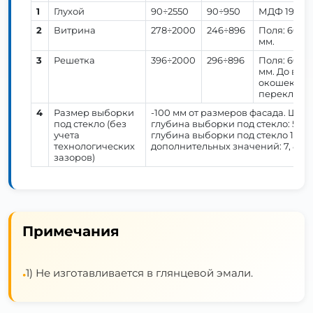
1
Глухой
90÷2550
90÷950
МДФ 19 мм.
2
Витрина
278÷2000
246÷896
Поля: 60 мм
мм.
3
Решетка
396÷2000
296÷896
Поля: 60 мм
мм. До высо
окошек, от
перекладин
4
Размер выборки
-100 мм от размеров фасада. Шир
под стекло (без
глубина выборки под стекло: 5,6 
учета
глубина выборки под стекло 10 мм
технологических
дополнительных значений: 7, 8 ил
зазоров)
Примечания
1) Не изготавливается в глянцевой эмали.
•