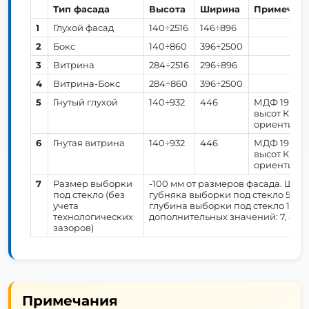
Тип фасада
Высота
Ширина
Примечан
1
Глухой фасад
140÷2516
146÷896
2
Бокс
140÷860
396÷2500
3
Витрина
284÷2516
296÷896
4
Витрина-Бокс
284÷860
396÷2500
5
Гнутый глухой
140÷932
446
МДФ 19 мм.
высот КВАТ
ориентиров
6
Гнутая витрина
140÷932
446
МДФ 19 мм.
высот КВАТ
ориентиров
7
Размер выборки
-100 мм от размеров фасада. Шир
под стекло (без
губняка выборки под стекло 5,6 
учета
глубина выборки под стекло 10 мм
технологических
дополнительных значений: 7, 8 ил
зазоров)
Примечания