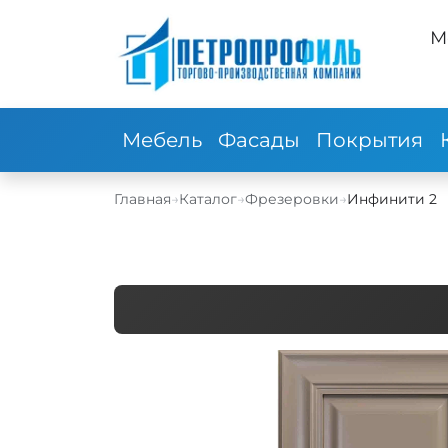
М
Мебель
Фасады
Покрытия
Главная
→
Каталог
→
Фрезеровки
→
Инфинити 2