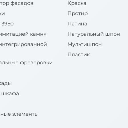
тор фасадов
Краска
ки
Протир
 3950
Патина
имитацией камня
Натуральный шпон
интегрированной
Мультишпон
Пластик
альные фрезеровки
сады
я шкафа
вные элементы