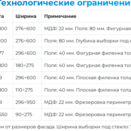
Технологические ограничени
та
Ширина
Примечание
800
276÷600
МДФ: 22 мм. Поля: 80 мм. Фигурна
200
276÷600
Поля: 80 мм. Глубина выборки под с
77
296÷600
Поля: 40 мм. Фигурная филенка то
800
180÷275
Поля: 40 мм. Фигурная филенка то
9
296÷600
Поля: 40 мм. Плоская филенка тол
800
110÷275
Поля: 40 мм. Плоская филенка тол
9
296÷950
МДФ: 22 мм. Фрезеровка периметра
550
90÷275
МДФ: 22 мм. Фрезеровка периметра
мм от размеров фасада. Ширина выборки под стекло: 