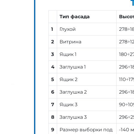
Тип фасада
Высо
1
Глухой
278÷1
2
Витрина
278÷1
3
Ящик 1
180÷2
4
Заглушка 1
296÷1
5
Ящик 2
110÷17
6
Заглушка 2
296÷1
7
Ящик 3
90÷10
8
Заглушка 3
296÷2
9
Размер выборки под
-140 