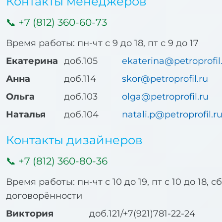
Контакты менеджеров
+7 (812) 360-60-73
Время работы: пн-чт с 9 до 18, пт с 9 до 17
Екатерина
доб.105
ekaterina@petroprofil
Анна
доб.114
skor@petroprofil.ru
Ольга
доб.103
olga@petroprofil.ru
Наталья
доб.104
natali.p@petroprofil.r
Контакты дизайнеров
+7 (812) 360-80-36
Время работы: пн-чт с 10 до 19, пт с 10 до 18, с
договорённости
Виктория
доб.121/+7(921)781-22-24