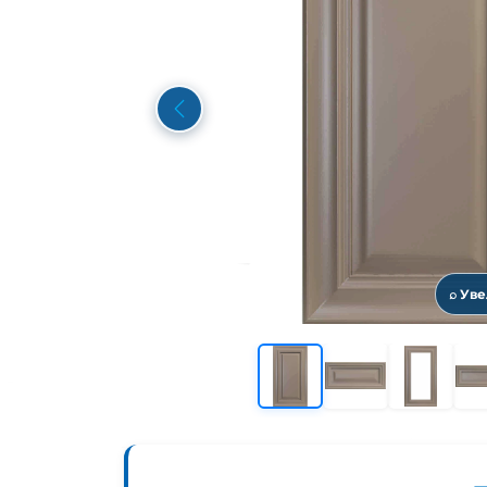
Previous
⌕ Ув