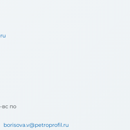
.ru
u
б-вс по
borisova.v@petroprofil.ru