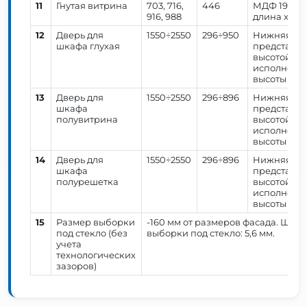
11
Гнутая витрина
703, 716,
446
МДФ 19 мм.
916, 988
длина хард
12
Дверь для
1550÷2550
296÷950
Нижняя час
шкафа глухая
представля
высотой, к
исполнение
высоты 896 
13
Дверь для
1550÷2550
296÷896
Нижняя час
шкафа
представля
полувитрина
высотой, к
исполнение
высоты 896 
14
Дверь для
1550÷2550
296÷896
Нижняя час
шкафа
представля
полурешетка
высотой, к
исполнение
высоты 896 
15
Размер выборки
-160 мм от размеров фасада. Шири
под стекло (без
выборки под стекло: 5,6 мм.
учета
технологических
зазоров)