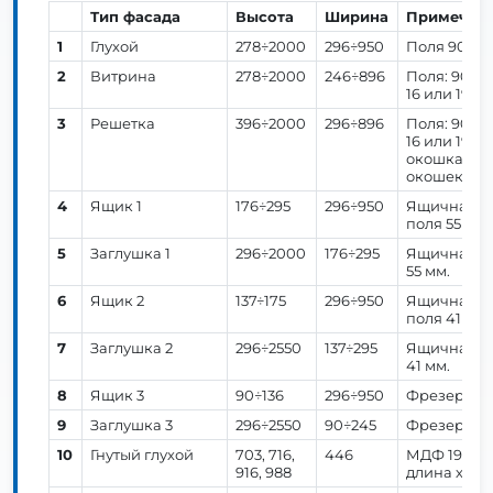
Тип фасада
Высота
Ширина
Примечан
1
Глухой
278÷2000
296÷950
Поля 90 мм
2
Витрина
278÷2000
246÷896
Поля: 90 мм
16 или 19 м
3
Решетка
396÷2000
296÷896
Поля: 90 мм
16 или 19 м
окошка, от 
окошек. Ши
4
Ящик 1
176÷295
296÷950
Ящичная фр
поля 55 мм.
5
Заглушка 1
296÷2000
176÷295
Ящичная фр
55 мм.
6
Ящик 2
137÷175
296÷950
Ящичная фр
поля 41 мм.
7
Заглушка 2
296÷2550
137÷295
Ящичная фр
41 мм.
8
Ящик 3
90÷136
296÷950
Фрезеровк
9
Заглушка 3
296÷2550
90÷245
Фрезеровк
10
Гнутый глухой
703, 716,
446
МДФ 19 мм.
916, 988
длина хард