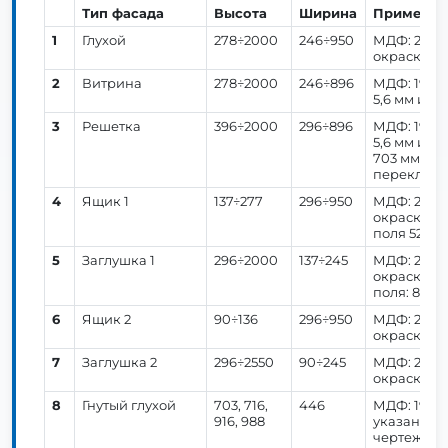
Тип фасада
Высота
Ширина
Примечан
1
Глухой
278÷2000
246÷950
МДФ: 20 мм 
окраски. П
2
Витрина
278÷2000
246÷896
МДФ: 19 мм
5,6 мм или 
3
Решетка
396÷2000
296÷896
МДФ: 19 мм
5,6 мм или
703 мм 6 о
перекладин
4
Ящик 1
137÷277
296÷950
МДФ: 20 мм 
окраски. В
поля 52 мм
5
Заглушка 1
296÷2000
137÷245
МДФ: 20 мм 
окраски. В
поля: 80 мм
6
Ящик 2
90÷136
296÷950
МДФ: 20 мм 
окраски. Ф
7
Заглушка 2
296÷2550
90÷245
МДФ: 20 мм 
окраски. Ф
8
Гнутый глухой
703, 716,
446
МДФ: 19 м
916, 988
указано о
чертеж.