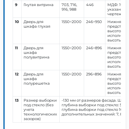
9
Гнутая витрина
703, 716,
446
МДФ: 19 м
916, 988
указано о
чертеж.
10
Дверь для
1550÷2000
246÷950
Нижняя ча
шкафа глухая
представл
высотой, к
исполнени
высоты 896
11
Дверь для
1550÷2000
246÷896
Нижняя ча
шкафа
представл
полувитрина
высотой, к
исполнени
высоты 896
12
Дверь для
1550÷2000
296÷896
Нижняя ча
шкафа
представл
полурешетка
высотой, к
исполнени
высоты 896
13
Размер выборки
-130 мм от размеров фасада. Шири
под стекло (без
глубина выборки под стекло: 5,6 
учета
глубина выборки под стекло 10 мм
технологических
дополнительных значений: 7, 8 ил
зазоров)