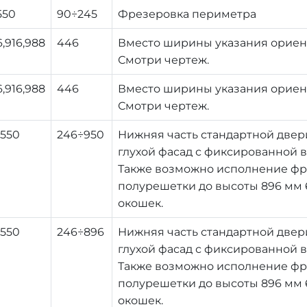
550
90÷245
Фрезеровка периметра
6,916,988
446
Вместо ширины указания ориент
Смотри чертеж.
6,916,988
446
Вместо ширины указания ориент
Смотри чертеж.
2550
246÷950
Нижняя часть стандартной двер
глухой фасад с фиксированной в
Также возможно исполнение фре
полурешетки до высоты 896 мм 6
окошек.
2550
246÷896
Нижняя часть стандартной двер
глухой фасад с фиксированной в
Также возможно исполнение фре
полурешетки до высоты 896 мм 6
окошек.