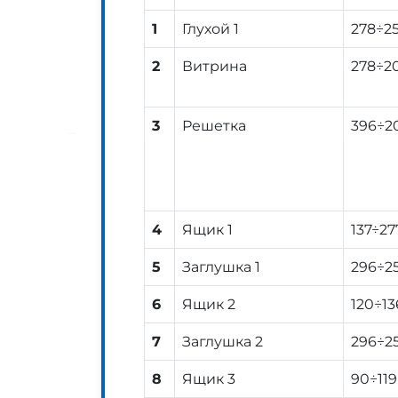
1
Глухой 1
278÷2
2
Витрина
278÷2
3
Решетка
396÷2
4
Ящик 1
137÷27
5
Заглушка 1
296÷2
6
Ящик 2
120÷13
7
Заглушка 2
296÷2
8
Ящик 3
90÷119