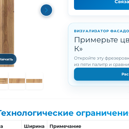
Связ
Next
ВИЗУАЛИЗАТОР ФАСАД
Примерьте цве
К»
Откройте эту фрезеровк
еличить
из пяти палитр и сравн
Рас
Технологические ограничени
та
Ширина
Примечание