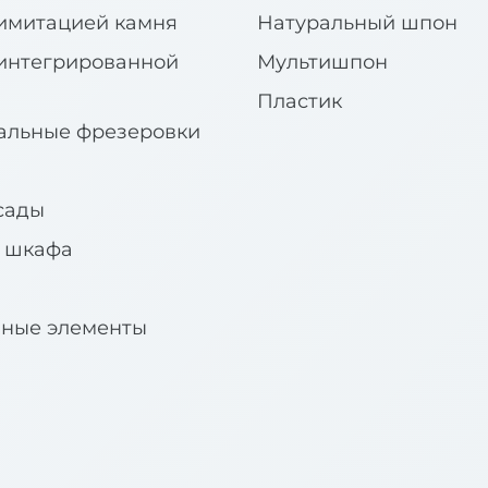
имитацией камня
Натуральный шпон
интегрированной
Мультишпон
Пластик
альные фрезеровки
сады
я шкафа
вные элементы