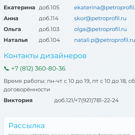
Екатерина
доб.105
ekaterina@petroprofil
Анна
доб.114
skor@petroprofil.ru
Ольга
доб.103
olga@petroprofil.ru
Наталья
доб.104
natali.p@petroprofil.r
Контакты дизайнеров
+7 (812) 360-80-36
Время работы: пн-чт с 10 до 19, пт с 10 до 18, с
договорённости
Виктория
доб.121/+7(921)781-22-24
Рассылка
Новинки каталога, акции и полезная информация для