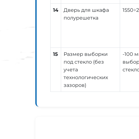
14
Дверь для шкафа
1550÷
полурешетка
15
Размер выборки
-100 
под стекло (без
выбор
учета
стекло
технологических
зазоров)