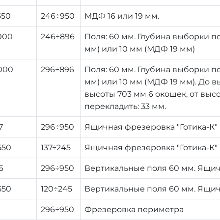
550
246÷950
МДФ 16 или 19 мм.
000
246÷896
Поля: 60 мм. Глубина выборки по
мм) или 10 мм (МДФ 19 мм)
000
296÷896
Поля: 60 мм. Глубина выборки по
мм) или 10 мм (МДФ 19 мм). До в
высоты 703 мм 6 окошек, от выс
перекладить: 33 мм.
7
296÷950
Ящичная фрезеровка "Готика-К"
550
137÷245
Ящичная фрезеровка "Готика-К"
6
296÷950
Вертикальные поля 60 мм. Ящич
550
120÷245
Вертикальные поля 60 мм. Ящич
296÷950
Фрезеровка периметра