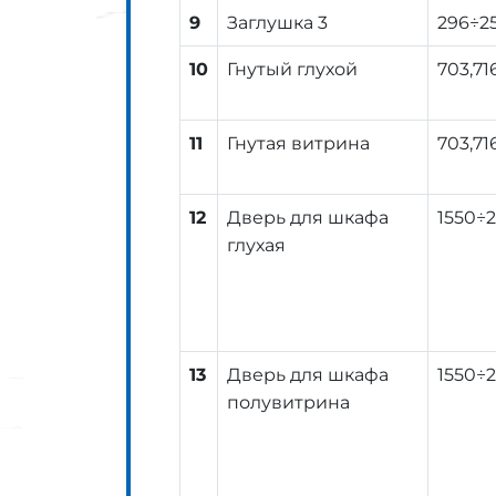
9
Заглушка 3
296÷2
10
Гнутый глухой
703,71
11
Гнутая витрина
703,71
12
Дверь для шкафа
1550÷
глухая
13
Дверь для шкафа
1550÷
полувитрина