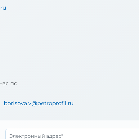
.ru
u
б-вс по
borisova.v@petroprofil.ru
Email*