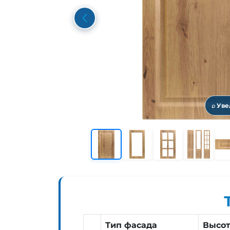
Previous
⌕ Ув
Тип фасада
Высо