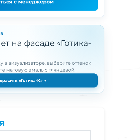
аться с менеджером
ОВ
т на фасаде «Готика-
у в визуализаторе, выберите оттенок
ите матовую эмаль с глянцевой.
красить «Готика-К»
→
я