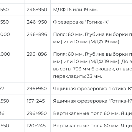
2550
246÷950
МДФ 16 или 19 мм.
2550
246÷950
Фрезеровка "Готика-К"
2000
246÷896
Поля: 60 мм. Глубина выборки по
мм) или 10 мм (МДФ 19 мм)
2000
296÷896
Поля: 60 мм. Глубина выборки по
мм) или 10 мм (МДФ 19 мм). До 
высоты 703 мм 6 окошек, от вы
перекладить: 33 мм.
77
296÷950
Ящичная фрезеровка "Готика-К
2550
137÷245
Ящичная фрезеровка "Готика-К
36
296÷950
Вертикальные поля 60 мм. Ящи
2550
120÷245
Вертикальные поля 60 мм. Ящи