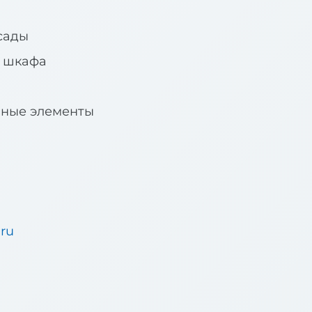
сады
я шкафа
вные элементы
.ru
u