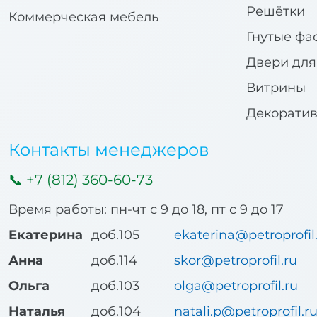
Решётки
Коммерческая мебель
Гнутые фа
Двери дл
Витрины
Декорати
Контакты менеджеров
+7 (812) 360-60-73
Время работы: пн-чт с 9 до 18, пт с 9 до 17
Екатерина
доб.105
ekaterina@petroprofil
Анна
доб.114
skor@petroprofil.ru
Ольга
доб.103
olga@petroprofil.ru
Наталья
доб.104
natali.p@petroprofil.r