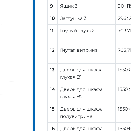
9
Ящик 3
90÷11
10
Заглушка 3
296÷
11
Гнутый глухой
703,7
12
Гнутая витрина
703,7
13
Дверь для шкафа
1550
глухая B1
14
Дверь для шкафа
1550
глухая B2
15
Дверь для шкафа
1550
полувитрина
16
Дверь для шкафа
1550