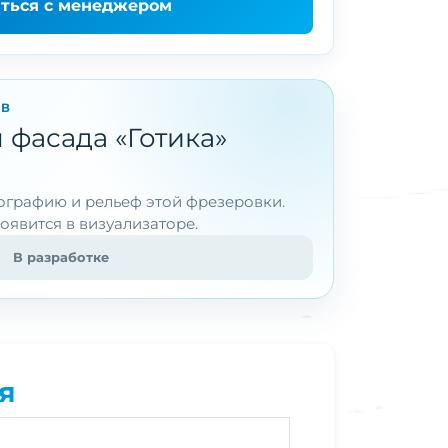
аться с менеджером
ОВ
 фасада «Готика»
графию и рельеф этой фрезеровки.
оявится в визуализаторе.
В разработке
я