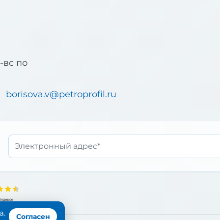
б-вс по
borisova.v@petroprofil.ru
Email*
а.
Согласен