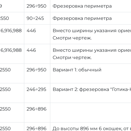
9
296÷950
Фрезеровка периметра
2550
90÷245
Фрезеровка периметра
16,916,988
446
Вместо ширины указания ориен
Смотри чертеж.
16,916,988
446
Вместо ширины указания ориен
Смотри чертеж.
÷2550
296÷950
Вариант 1: обычный
÷2550
246÷295
Вариант 2: фрезеровка "Готика-
÷2550
296÷896
÷2550
296÷896
До высоты 896 мм 6 окошек, от