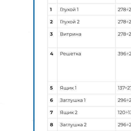
1
Глухой 1
278÷
2
Глухой 2
278÷
3
Витрина
278÷
4
Решетка
396÷
5
Ящик 1
137÷2
6
Заглушка 1
296÷
7
Ящик 2
120÷1
8
Заглушка 2
296÷