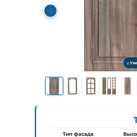
Previous
⌕ Ув
Тип фасада
Высо