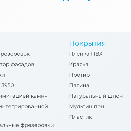
Покрытия
фрезеровок
Плёнка ПВХ
тор фасадов
Краска
ки
Протир
 3950
Патина
имитацией камня
Натуральный шпон
интегрированной
Мультишпон
Пластик
альные фрезеровки