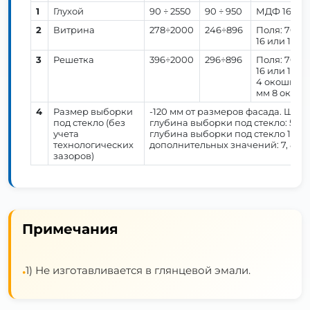
1
Глухой
90 ÷ 2550
90 ÷ 950
МДФ 16 или
2
Витрина
278÷2000
246÷896
Поля: 70 м
16 или 19 м
3
Решетка
396÷2000
296÷896
Поля: 70 м
16 или 19 м
4 окошка, о
мм 8 окоше
4
Размер выборки
-120 мм от размеров фасада. Шир
под стекло (без
глубина выборки под стекло: 5,6 
учета
глубина выборки под стекло 10 мм
технологических
дополнительных значений: 7, 8 ил
зазоров)
Примечания
1) Не изготавливается в глянцевой эмали.
•