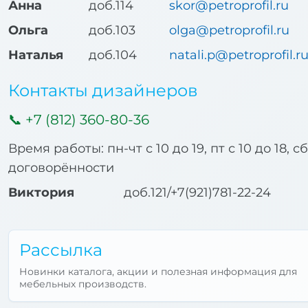
Анна
доб.114
skor@petroprofil.ru
Ольга
доб.103
olga@petroprofil.ru
Наталья
доб.104
natali.p@petroprofil.r
Контакты дизайнеров
+7 (812) 360-80-36
Время работы: пн-чт с 10 до 19, пт с 10 до 18, с
договорённости
Виктория
доб.121/+7(921)781-22-24
Рассылка
Новинки каталога, акции и полезная информация для
мебельных производств.