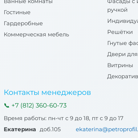
Ванные комнаты
Фасады с 
ручкой
Гостиные
Индивиду
Гардеробные
Решётки
Коммерческая мебель
Гнутые фа
Двери дл
Витрины
Декорати
Контакты менеджеров
+7 (812) 360-60-73
Время работы: пн-чт с 9 до 18, пт с 9 до 17
Екатерина
доб.105
ekaterina@petroprofil