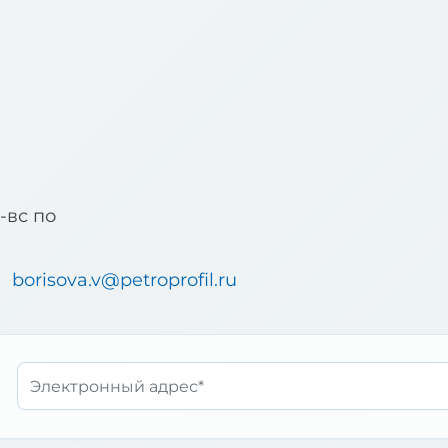
u
б-вс по
borisova.v@petroprofil.ru
Email*