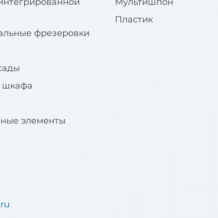
интегрированной
Мультишпон
Пластик
альные фрезеровки
сады
я шкафа
вные элементы
.ru