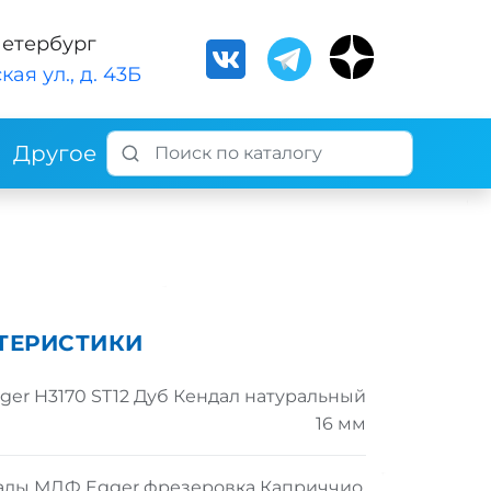
Петербург
кая ул., д. 43Б
Другое
ТЕРИСТИКИ
er H3170 ST12 Дуб Кендал натуральный
16 мм
ады МДФ Egger фрезеровка Каприччио,