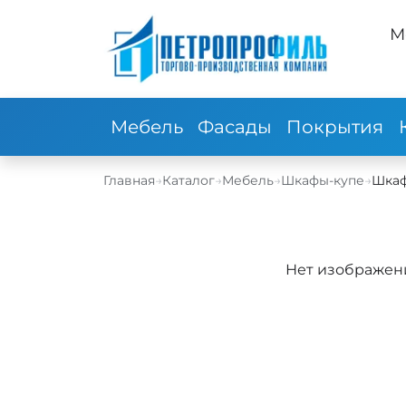
М
Мебель
Фасады
Покрытия
Главная
→
Каталог
→
Мебель
→
Шкафы-купе
→
Шкаф
Нет изображен