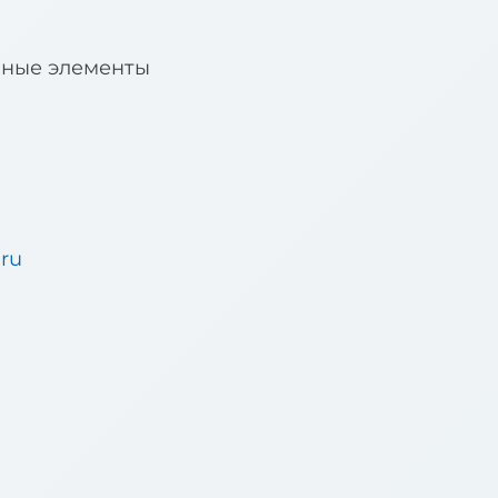
вные элементы
.ru
u