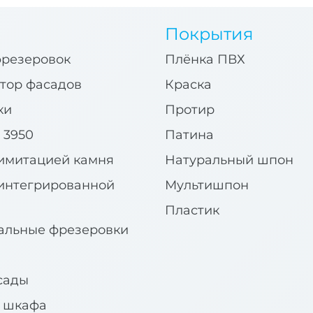
Покрытия
фрезеровок
Плёнка ПВХ
тор фасадов
Краска
ки
Протир
 3950
Патина
имитацией камня
Натуральный шпон
интегрированной
Мультишпон
Пластик
альные фрезеровки
сады
я шкафа