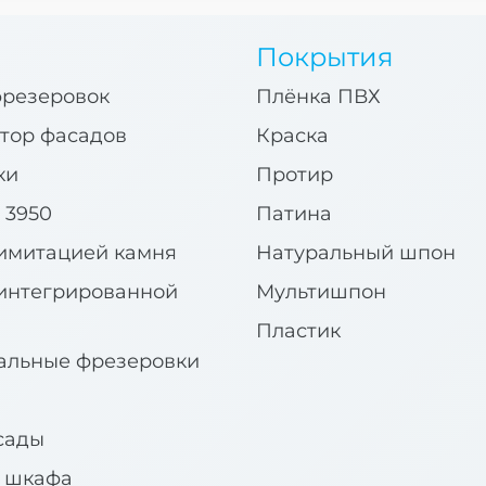
Покрытия
фрезеровок
Плёнка ПВХ
тор фасадов
Краска
ки
Протир
 3950
Патина
имитацией камня
Натуральный шпон
интегрированной
Мультишпон
Пластик
альные фрезеровки
сады
я шкафа