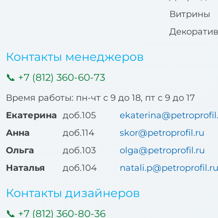
Витрины
Декорати
Контакты менеджеров
+7 (812) 360-60-73
Время работы: пн-чт с 9 до 18, пт с 9 до 17
Екатерина
доб.105
ekaterina@petroprofil
Анна
доб.114
skor@petroprofil.ru
Ольга
доб.103
olga@petroprofil.ru
Наталья
доб.104
natali.p@petroprofil.r
Контакты дизайнеров
+7 (812) 360-80-36