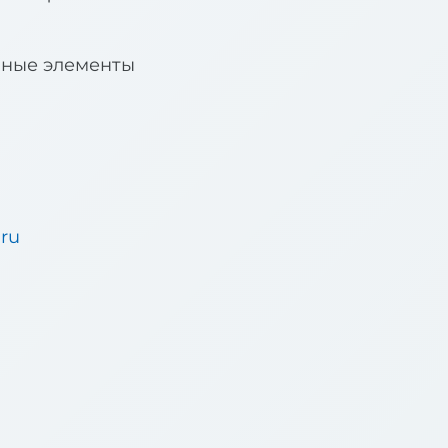
вные элементы
.ru
u