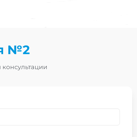
я №2
я консультации