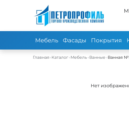
М
Мебель
Фасады
Покрытия
Главная
→
Каталог
→
Мебель
→
Ванные
→
Ванная №
Нет изображен