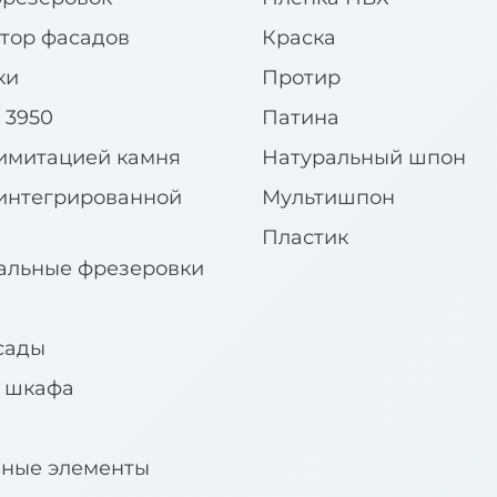
тор фасадов
Краска
ки
Протир
 3950
Патина
имитацией камня
Натуральный шпон
интегрированной
Мультишпон
Пластик
альные фрезеровки
сады
я шкафа
вные элементы