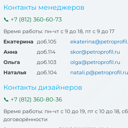
Контакты менеджеров
+7 (812) 360-60-73
Время работы: пн-чт с 9 до 18, пт с 9 до 17
Екатерина
доб.105
ekaterina@petroprofil
Анна
доб.114
skor@petroprofil.ru
Ольга
доб.103
olga@petroprofil.ru
Наталья
доб.104
natali.p@petroprofil.r
Контакты дизайнеров
+7 (812) 360-80-36
Время работы: пн-чт с 10 до 19, пт с 10 до 18, с
договорённости