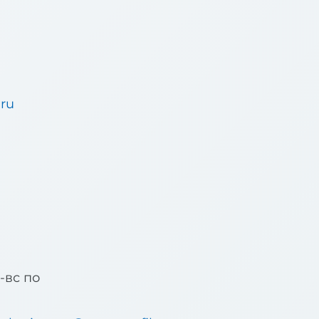
.ru
u
б-вс по