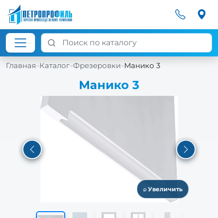
Главная
Каталог
Фрезеровки
Манико 3
→
→
→
Манико 3
Previous
Next
⌕ Увеличить