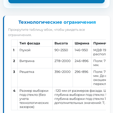
Технологические ограничения
Прокрутите таблицу вбок, чтобы увидеть все
ограничения.
Тип фасада
Высота
Ширина
Примечан
1
Глухой
90÷2550
146÷950
МДФ 19 мм.
располагае
2
Витрина
278÷2000
246÷896
Поля: 70 мм
мм.
3
Решетка
396÷2000
296÷896
Поля: 70 мм
мм. До высо
окошек, от
перекладин
4
Размер выборки
-120 мм от размеров фасада. Шир
под стекло (без
глубина выборки под стекло: 5,6 
учета
глубина выборки под стекло 10 мм
технологических
дополнительных значений: 7, 8 ил
зазоров)