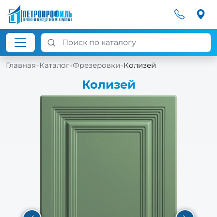
Главная
Каталог
Фрезеровки
Колизей
→
→
→
Колизей