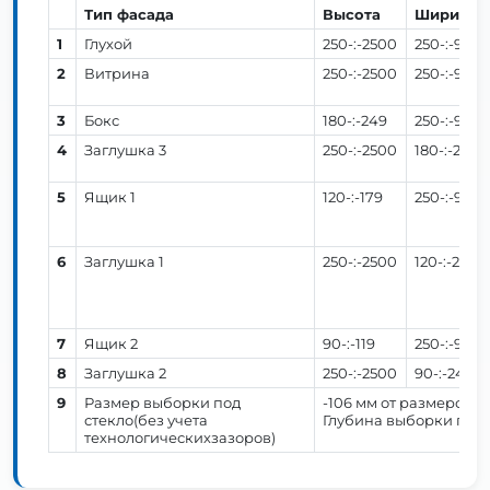
Тип фасада
Высота
Ширина
1
Глухой
250-:-2500
250-:-900
2
Витрина
250-:-2500
250-:-900
3
Бокс
180-:-249
250-:-900
4
Заглушка 3
250-:-2500
180-:-245
5
Ящик 1
120-:-179
250-:-900
6
Заглушка 1
250-:-2500
120-:-245
7
Ящик 2
90-:-119
250-:-900
8
Заглушка 2
250-:-2500
90-:-245
9
Размер выборки под
-106 мм от размеров ф
стекло(без учета
Глубина выборки под с
технологическихзазоров)