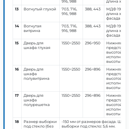
916, 988
длина хорд
13
Вогнутый глухой
703, 716,
388, 443
МДФ 19 мм.
916, 988
длина хорд
фасада 443
14
Вогнутая
703, 716,
388, 443
МДФ 19 мм.
витрина
916, 988
длина хорд
фасада 443
15
Дверь для
1550÷2550
296÷950
Нижняя час
шкафа глухая
представля
высотой, к
исполнение
высоты 896 
16
Дверь для
1550÷2550
296÷896
Нижняя час
шкафа
представля
полувитрина
высотой, к
исполнение
высоты 896 
17
Дверь для
1550÷2550
296÷896
Нижняя час
шкафа
представля
полурешетка
высотой, к
исполнение
высоты 896 
18
Размер выборки
-150 мм от размеров фасада. Шири
под стекло (без
выборки под стекло: 5,6 мм.