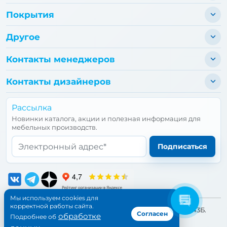
Покрытия
Другое
Контакты менеджеров
Контакты дизайнеров
Рассылка
Новинки каталога, акции и полезная информация для
мебельных производств.
Email*
Подписаться
Мы используем cookies для
корректной работы сайта.
📍 Адрес:
Санкт-Петербург, улица Бухарестская, дом 43Б.
Согласен
обработке
Подробнее об
©1997-
2026
Петропрофиль. Все права защищены.