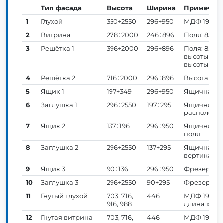
Тип фасада
Высота
Ширина
Примечан
1
Глухой
350÷2550
296÷950
МДФ 19 мм.
2
Витрина
278÷2000
246÷896
Поля: 85 мм
3
Решётка 1
396÷2000
296÷896
Поля: 85 мм
высоты 703 
высоты 896
4
Решётка 2
716÷2000
296÷896
Высота вер
5
Ящик 1
197÷349
296÷950
Ящичная фр
6
Заглушка 1
296÷2550
197÷295
Ящичная фр
расположен
7
Ящик 2
137÷196
296÷950
Ящичная фр
поля
8
Заглушка 2
296÷2550
137÷295
Ящичная фр
вертикальн
9
Ящик 3
90÷136
296÷950
Фрезеровка
10
Заглушка 3
296÷2550
90÷295
Фрезеровка
11
Гнутый глухой
703, 716,
446
МДФ 19 мм.
916, 988
длина хорд
12
Гнутая витрина
703, 716,
446
МДФ 19 мм.