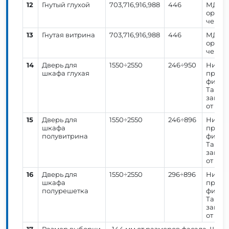
12
Гнутый глухой
703,716,916,988
446
МДФ 1
ориен
черте
13
Гнутая витрина
703,716,916,988
446
МДФ 1
ориен
черте
14
Дверь для
1550÷2550
246÷950
Нижня
шкафа глухая
предст
фиксир
Также
заказ.
от выс
15
Дверь для
1550÷2550
246÷896
Нижня
шкафа
предст
полувитрина
фиксир
Также
заказ.
от выс
16
Дверь для
1550÷2550
296÷896
Нижня
шкафа
предст
полурешетка
фиксир
Также
заказ.
от выс