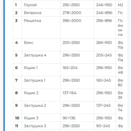
1
Глухой
256÷2550
246÷950
МДФ 1
2
Витрина
278÷2000
246÷896
Поля: 
3
Решетка
396÷2000
296÷896
Поля: 
высоты
окошек
перекл
4
Бокс
205÷2550
266÷950
Фрезер
Горизо
5
Заглушка 4
296÷2550
205÷245
Фрезер
Горизо
6
Ящик 1
165÷204
296÷950
Вертик
48 мм.
7
Заглушка 1
296÷2550
165÷245
Вертик
82 мм.
8
Ящик 2
137÷164
296÷950
Вертик
39 мм.
9
Заглушка 2
296÷2550
137÷245
Вертик
74 мм.
10
Ящик 3
90÷136
296÷950
Фрезе
11
Заглушка 3
296÷2550
90÷245
Фрезе