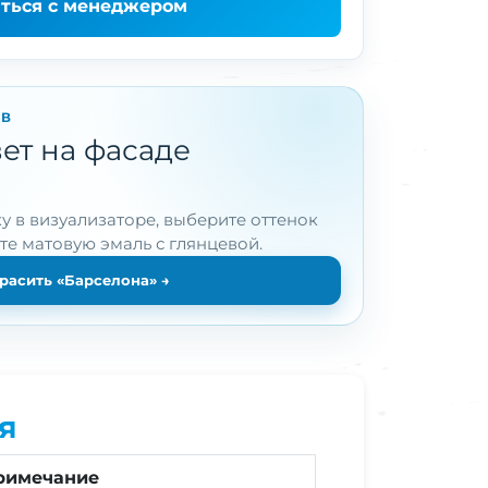
аться с менеджером
ОВ
ет на фасаде
у в визуализаторе, выберите оттенок
ите матовую эмаль с глянцевой.
расить «Барселона»
→
я
римечание