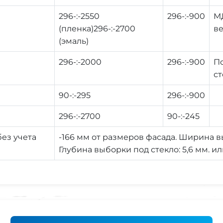
296-:-2550
296-:-900
МД
(пленка)296-:-2700
ве
(эмаль)
296-:-2000
296-:-900
По
ст
90-:-295
296-:-900
296-:-2700
90-:-245
ез учета
-166 мм от размеров фасада. Ширина вы
Глубина выборки под стекло: 5,6 мм. ил