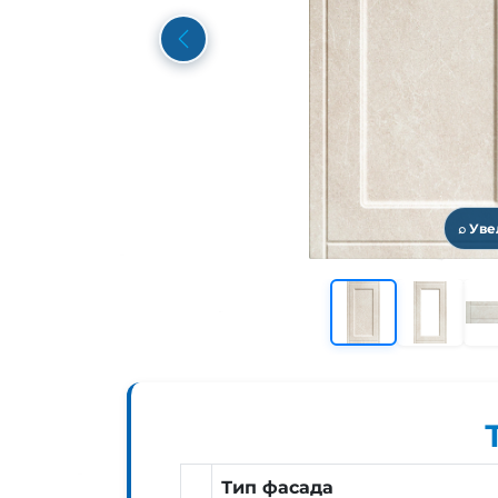
Previous
⌕ Ув
Тип фасада