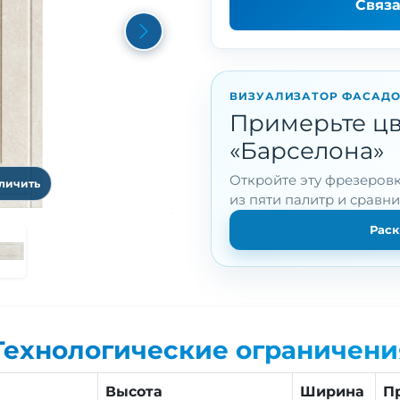
Связ
Next
ВИЗУАЛИЗАТОР ФАСАД
Примерьте цв
«Барселона»
Откройте эту фрезеровк
еличить
из пяти палитр и сравн
Раск
Технологические ограничени
Высота
Ширина
П