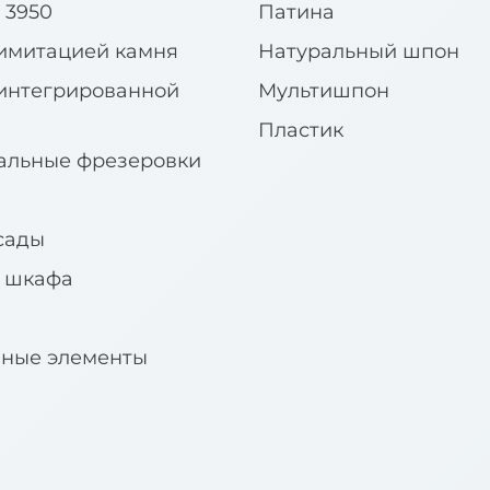
 3950
Патина
имитацией камня
Натуральный шпон
интегрированной
Мультишпон
Пластик
альные фрезеровки
сады
я шкафа
вные элементы