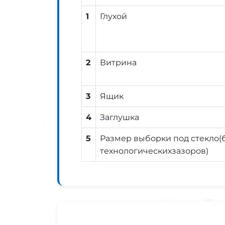
1
Глухой
2
Витрина
3
Ящик
4
Заглушка
5
Размер выборки под стекло(б
технологическихзазоров)