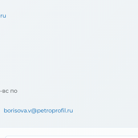
.ru
u
б-вс по
borisova.v@petroprofil.ru