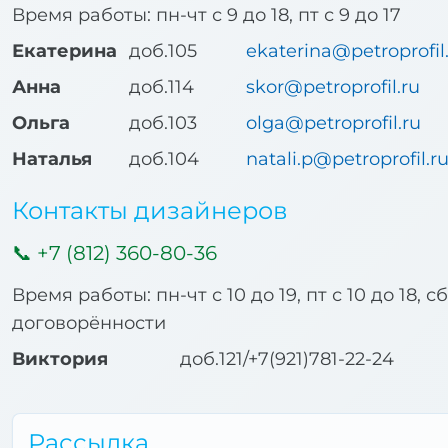
Время работы: пн-чт с 9 до 18, пт с 9 до 17
Екатерина
доб.105
ekaterina@petroprofil
Анна
доб.114
skor@petroprofil.ru
Ольга
доб.103
olga@petroprofil.ru
Наталья
доб.104
natali.p@petroprofil.r
Контакты дизайнеров
+7 (812) 360-80-36
Время работы: пн-чт с 10 до 19, пт с 10 до 18, с
договорённости
Виктория
доб.121/+7(921)781-22-24
Рассылка