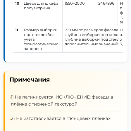
10
Дверь для шкафа
1550÷2000
246÷896
Нижн
полувитрина
предс
фикси
Такж
заказ
11
Размер выборки
-90 мм от размеров фасада. Шири
под стекло (без
глубина выборки под стекло: 5,6
учета
глубина выборки под стекло 10 м
технологических
дополнительных значений: 7, 8 и
запоров)
Примечания
1) Не патинируется, ИСКЛЮЧЕНИЕ: фасады в
•
плёнке с тисненой текстурой
2) Не изготавливается в глянцевых плёнках
•