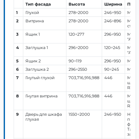
Тип фасада
Высота
Ширина
Прим
1
Глухой
278÷2000
246÷950
МДФ: 
2
Витрина
278÷2000
246÷896
МДФ: 
стекл
3
Ящик 1
120÷277
296÷950
МДФ: 
"Алле
4
Заглушка 1
296÷2000
120÷245
МДФ: 
"Алле
5
Ящик 2
90÷119
296÷950
МДФ:
6
Заглушка 2
296÷2550
90÷245
МДФ:
7
Гнутый глухой
703,716,916,988
446
МДФ:
шири
R300.
8
Гнутая витрина
703,716,916,988
446
МДФ:
шири
R300.
9
Дверь для шкафа
1550÷2000
246÷950
Нижн
глухая
предс
фикси
Такж
заказ